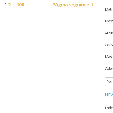
Página
Página
Página
1
2
…
100
Página seguinte
Matr
Mast
Atel
Conv
Mast
Cale
Pesq
por:
NEW
Ende