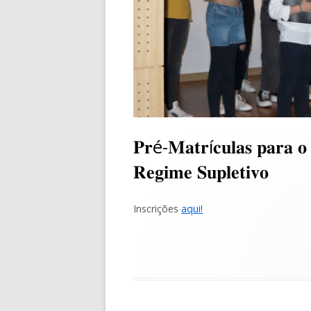
CONTACTOS
𝐏𝐫é-𝐌𝐚𝐭𝐫í𝐜𝐮𝐥𝐚𝐬 𝐩𝐚𝐫𝐚 
𝐑𝐞𝐠𝐢𝐦𝐞 𝐒𝐮𝐩𝐥𝐞𝐭𝐢𝐯𝐨
Inscrições
aqui!